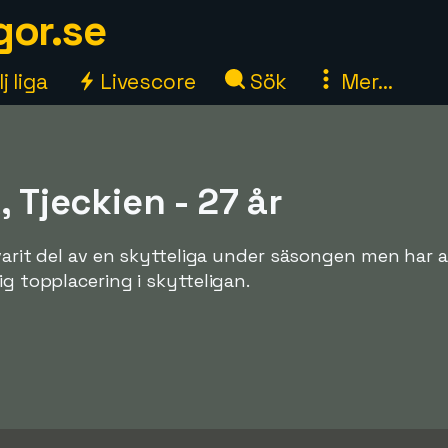
gor.se
j liga
Livescore
Sök
Mer...
, Tjeckien - 27 år
 varit del av en skytteliga under säsongen men har a
ig topplacering i skytteligan.