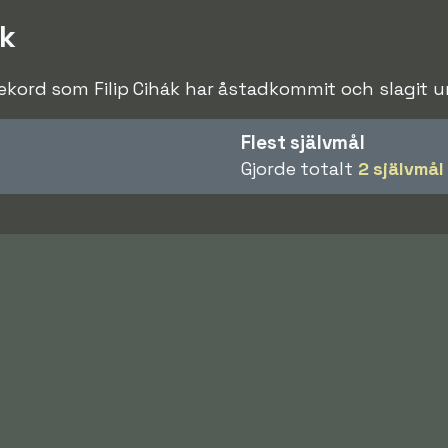
ák
ekord som Filip Cihák har åstadkommit och slagit un
Flest självmål
Gjorde totalt
2 självmål