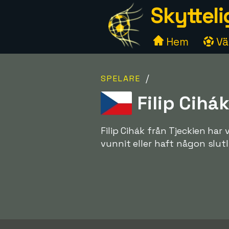
Skytteli
Hem
Väl
/
SPELARE
Filip Cihák
Filip Cihák från Tjeckien har
vunnit eller haft någon slutl