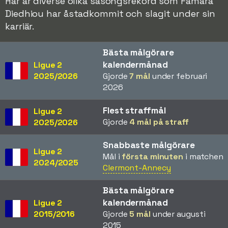
Här är diverse olika säsongsrekord som Famara
Diedhiou har åstadkommit och slagit under sin
karriär.
Bästa målgörare
kalendermånad
Ligue 2
2025/2026
Gjorde
7 mål
under februari
2026
Flest straffmål
Ligue 2
Gjorde
4 mål på straff
2025/2026
Snabbaste målgörare
Ligue 2
Mål i
första minuten
i matchen
2024/2025
Clermont-Annecy
Bästa målgörare
kalendermånad
Ligue 2
2015/2016
Gjorde
5 mål
under augusti
2015