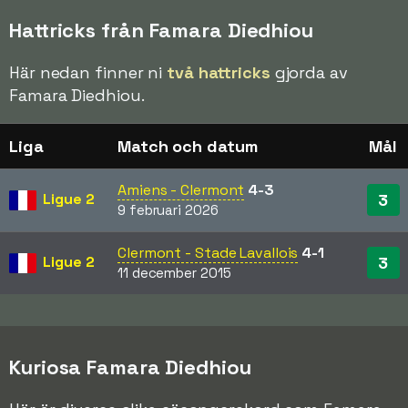
Hattricks från Famara Diedhiou
Här nedan finner ni
två hattricks
gjorda av
Famara Diedhiou.
Liga
Match och datum
Mål
Amiens - Clermont
4-3
Ligue 2
3
9 februari 2026
Clermont - Stade Lavallois
4-1
Ligue 2
3
11 december 2015
Kuriosa Famara Diedhiou