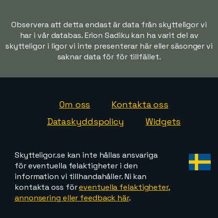
Observera att detta endast är data från skytteligor vi
har i vår databas. Erion Sadiku kan ha varit del av
skytteligor i ligor vi inte presenterar här eller säsonger vi
saknar data för för tillfället.
Om oss
Kontakta oss
Dataskyddspolicy
Widgets
Skytteligor.se kan inte hållas ansvariga
för eventuella felaktigheter i den
information vi tillhandahåller. Ni kan
kontakta oss för
eventuella felaktigheter,
annonsering eller feedback här
.