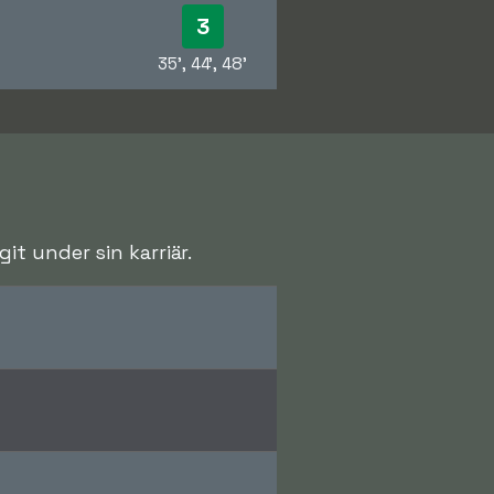
3
35', 44', 48'
t under sin karriär.