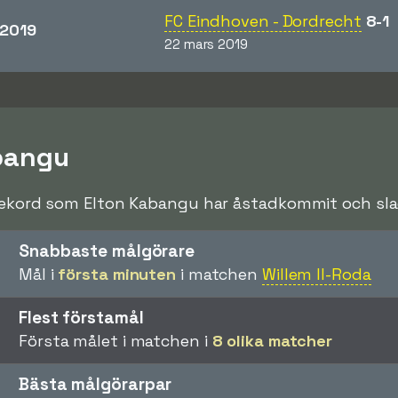
FC Eindhoven - Dordrecht
8-1
2019
22 mars 2019
bangu
rekord som Elton Kabangu har åstadkommit och slagi
Snabbaste målgörare
Mål i
första minuten
i matchen
Willem II-Roda
Flest förstamål
Första målet i matchen i
8 olika matcher
Bästa målgörarpar