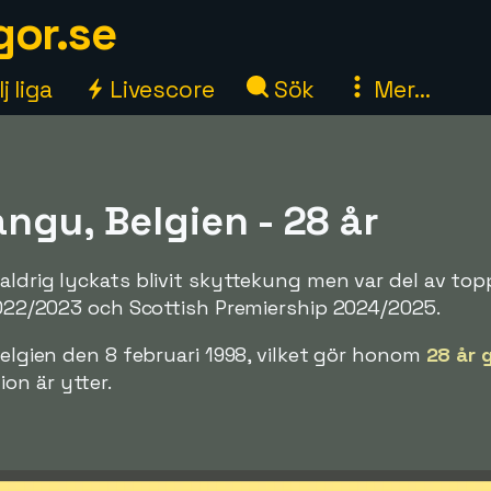
gor.se
j liga
Livescore
Sök
Mer...
ngu, Belgien - 28 år
aldrig lyckats blivit skyttekung men var del av to
 2022/2023 och Scottish Premiership 2024/2025.
Belgien den 8 februari 1998, vilket gör honom
28 år 
on är ytter.