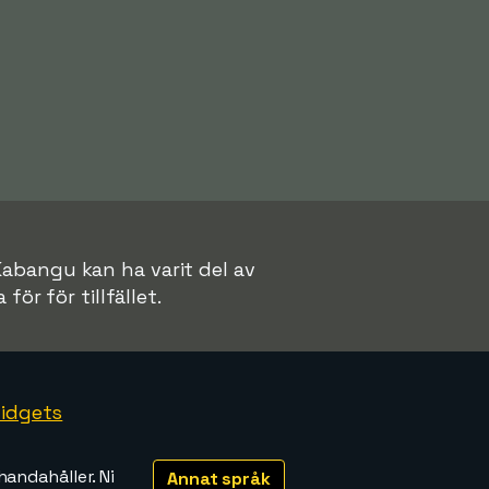
 Kabangu kan ha varit del av
för för tillfället.
idgets
handahåller. Ni
Annat språk