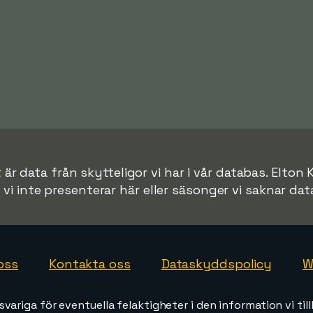
är data från skytteligor vi har i vår databas. Elton
r vi inte presenterar här eller säsonger vi saknar data 
oss
Kontakta oss
Dataskyddspolicy
W
svariga för eventuella felaktigheter i den information vi till