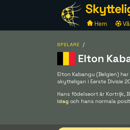
Skytteli
Hem
Väl
/
SPELARE
Elton Kaba
Elton Kabangu (Belgien) har 
skytteligan i Eerste Divisie
Hans födelseort är Kortrijk, 
idag
och hans normala positi