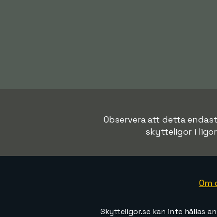
Observera att detta endast 
skytteligor i ligo
Om 
Skytteligor.se kan inte hållas an