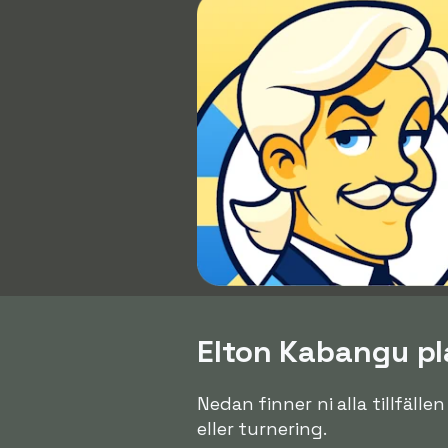
Elton Kabangu pla
Nedan finner ni alla tillfäll
eller turnering.