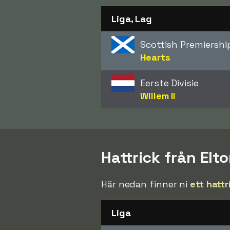
Liga, Lag
Scottish Premiershi
Hearts
Eerste Divisie
Willem II
Hattrick från El
Här nedan finner ni
ett hattr
Liga