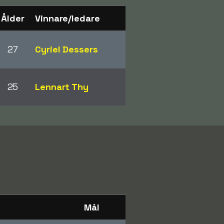
Ålder
Vinnare/ledare
27
Cyriel Dessers
25
Lennart Thy
Mål