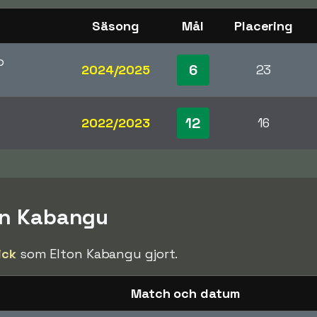
Säsong
Mål
Placering
p
6
2024/2025
23
12
2022/2023
16
ton Kabangu
ick
som Elton Kabangu gjort.
Match och datum