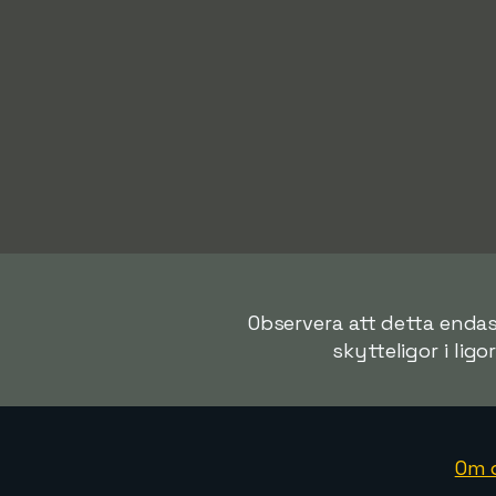
Observera att detta endast
skytteligor i ligo
Om 