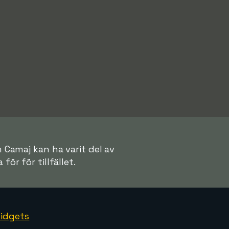
n Camaj kan ha varit del av
för för tillfället.
idgets