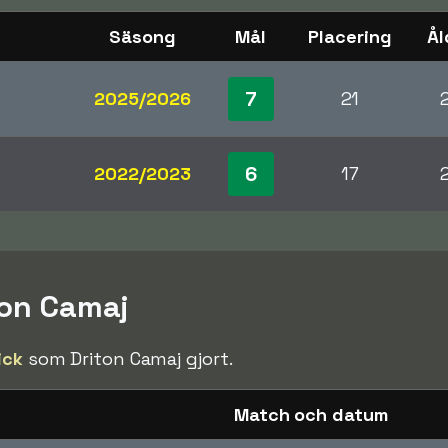
Säsong
Mål
Placering
Ål
7
2025/2026
21
6
2022/2023
17
ton Camaj
ick
som Driton Camaj gjort.
Match och datum