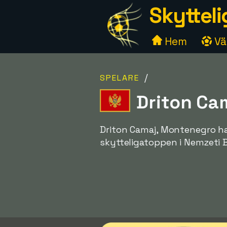
Skytteli
Hem
Väl
/
SPELARE
Driton Ca
Driton Camaj, Montenegro har
skytteligatoppen i Nemzeti 