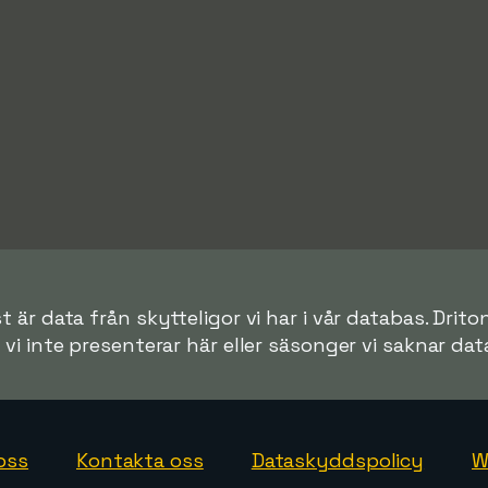
 är data från skytteligor vi har i vår databas. Drito
r vi inte presenterar här eller säsonger vi saknar data 
oss
Kontakta oss
Dataskyddspolicy
W