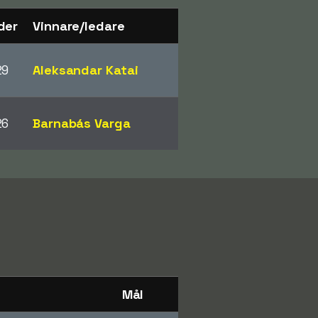
der
Vinnare/ledare
29
Aleksandar Katai
26
Barnabás Varga
Mål