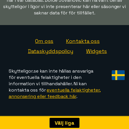
har i vår databas. Dorde Jovanovic kan ha varit del av
skytteligor i ligor vi inte presenterar här eller säsonger vi
saknar data för för tillfället.
Om oss
Kontakta oss
Dataskyddspolicy
Widgets
Skytteligor.se kan inte hållas ansvariga
för eventuella felaktigheter i den
information vi tillhandahåller. Ni kan
kontakta oss för
eventuella felaktigheter,
annonsering eller feedback här
.
Välj liga