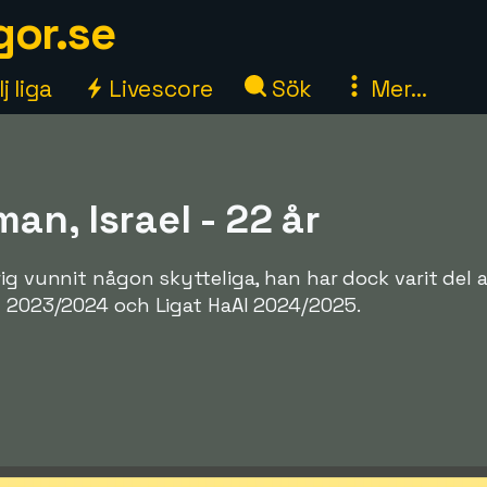
gor.se
j liga
Livescore
Sök
Mer...
an, Israel - 22 år
rig vunnit någon skytteliga, han har dock varit del 
l 2023/2024 och Ligat HaAl 2024/2025.