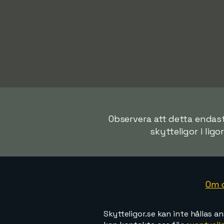
Observera att detta endast
skytteligor i ligo
Om 
Skytteligor.se kan inte hållas an