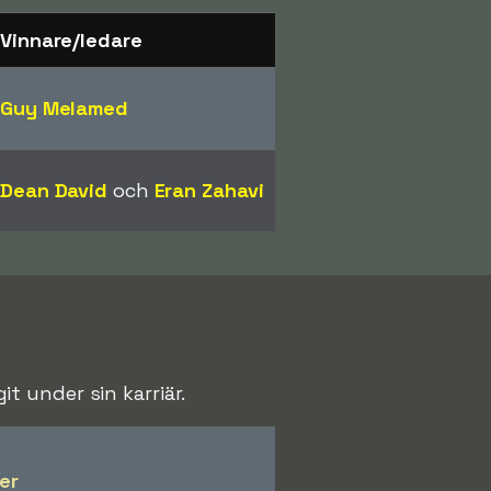
Vinnare/ledare
Guy Melamed
Dean David
och
Eran Zahavi
 under sin karriär.
er