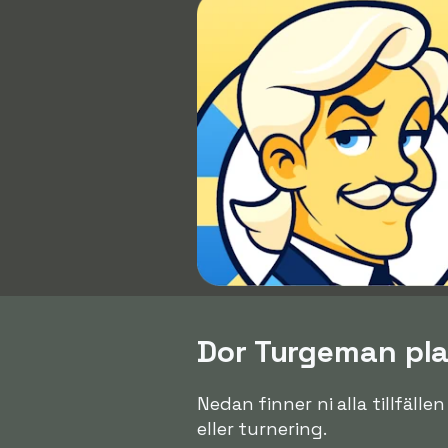
Dor Turgeman plac
Nedan finner ni alla tillfäll
eller turnering.