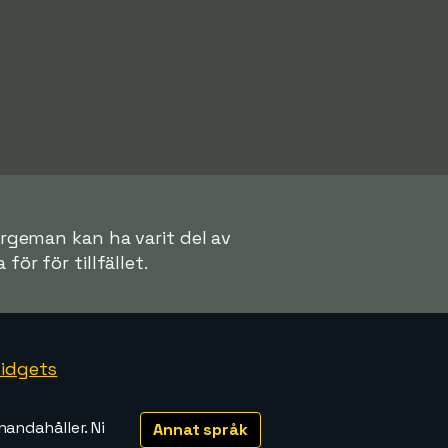
urgeman kan ha varit del av
för för tillfället.
idgets
handahåller. Ni
Annat språk