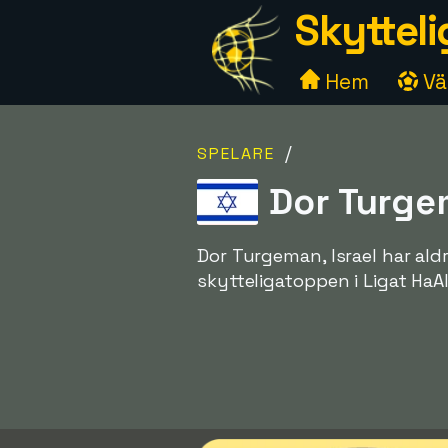
Skytteli
Hem
Väl
/
SPELARE
Dor Turgem
Dor Turgeman, Israel har ald
skytteligatoppen i Ligat HaA