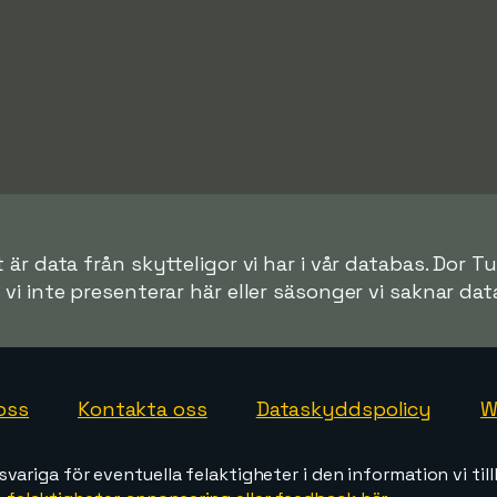
 är data från skytteligor vi har i vår databas. Dor T
r vi inte presenterar här eller säsonger vi saknar data 
oss
Kontakta oss
Dataskyddspolicy
W
svariga för eventuella felaktigheter i den information vi till