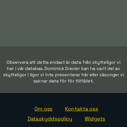
Observera att detta endast är data från skytteligor vi
har i vår databas. Dominick Drexler kan ha varit del av
skytteligor i ligor vi inte presenterar här eller säsonger vi
saknar data för för tillfället.
Om oss
Kontakta oss
Dataskyddspolicy
Widgets