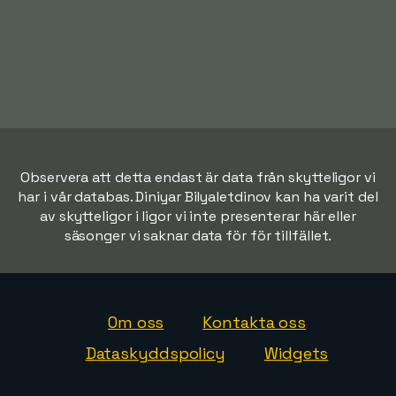
Observera att detta endast är data från skytteligor vi
har i vår databas. Diniyar Bilyaletdinov kan ha varit del
av skytteligor i ligor vi inte presenterar här eller
säsonger vi saknar data för för tillfället.
Om oss
Kontakta oss
Dataskyddspolicy
Widgets