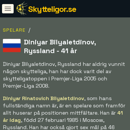
Skytteligor.se
/
SPELARE
Diniyar Bilyaletdinov,
Ryssland - 41 år
Diniyar Bilyaletdinov, Ryssland har aldrig vunnit
någon skytteliga, han har dock varit del av
skytteligatoppen i Premjer-Liga 2005 och
Premjer-Liga 2008.
Diniyar Rinatovich Bilyaletdinov
, som hans
fullständiga namn är, är en spelare som framför
allt huserar på positionen mittfältare. Han är
41
år idag
, född 27 februari 1985 i Moscow,
Ryssland. Han har också gjort sex mål på 46