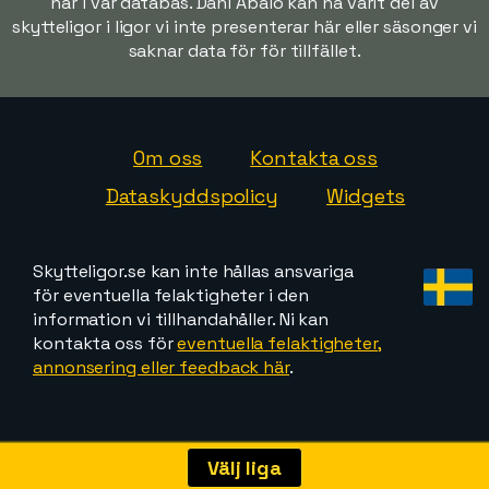
har i vår databas. Dani Abalo kan ha varit del av
skytteligor i ligor vi inte presenterar här eller säsonger vi
saknar data för för tillfället.
Om oss
Kontakta oss
Dataskyddspolicy
Widgets
Skytteligor.se kan inte hållas ansvariga
för eventuella felaktigheter i den
information vi tillhandahåller. Ni kan
kontakta oss för
eventuella felaktigheter,
annonsering eller feedback här
.
Välj liga