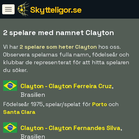
Skytteligor.se
2 spelare med namnet Clayton
Vi har
2 spelare som heter Clayton
hos oss.
Observera spelarnas fulla namn, födelseår och
klubbar de representerat för att hitta spelaren
du söker.
Clayton - Clayton Ferreira Cruz
,
Brasilien
Födelseår 1975, spelar/spelat för
Porto
och
Santa Clara
Clayton - Clayton Fernandes Silva
,
Brasilien