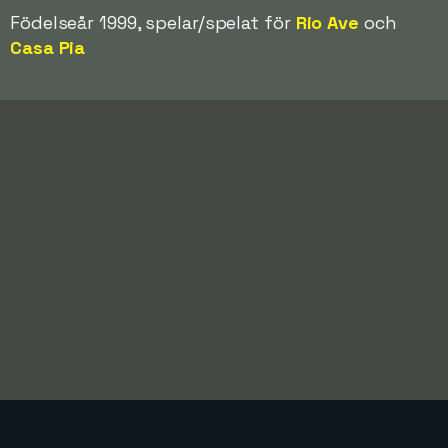
Födelseår 1999, spelar/spelat för
Rio Ave
och
Casa Pia