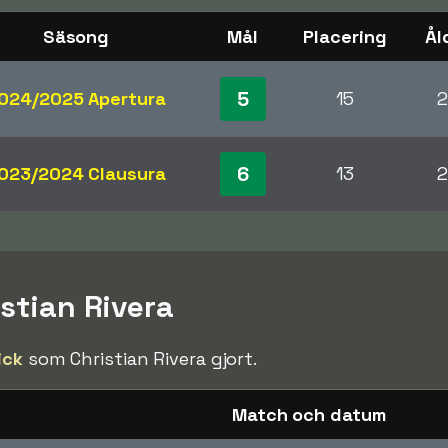
Säsong
Mål
Placering
Ål
5
024/2025 Apertura
15
2
6
023/2024 Clausura
13
2
istian Rivera
ick
som Christian Rivera gjort.
Match och datum