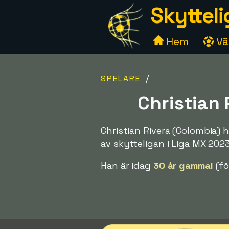
Skytteli
Hem
Väl
/
SPELARE
Christian 
Christian Rivera (Colombia) 
av skytteligan i Liga MX 20
Han är idag
30 år gammal
(fö