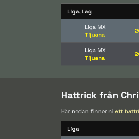
Liga, Lag
Liga MX
2
Tijuana
Liga MX
2
Tijuana
Hattrick från Chr
Här nedan finner ni
ett hattr
Liga