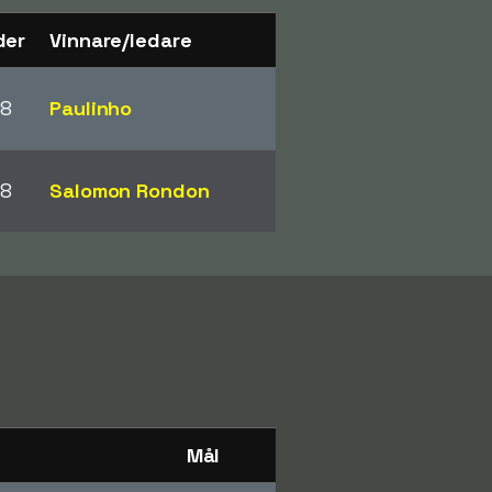
der
Vinnare/ledare
8
Paulinho
8
Salomon Rondon
Mål