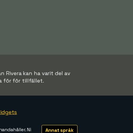
an Rivera kan ha varit del av
för för tillfället.
idgets
handahåller. Ni
Annat språk