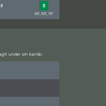
3
-3
29', 53', 76'
it under sin karriär.