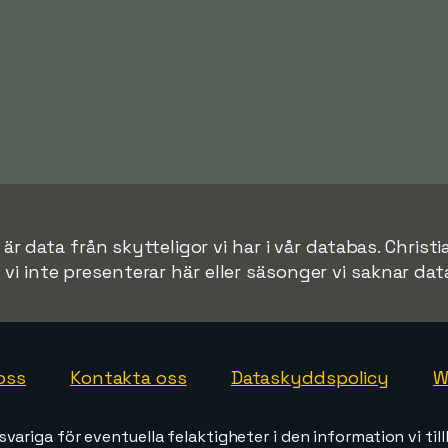
r data från skytteligor vi har i vår databas. Christi
r vi inte presenterar här eller säsonger vi saknar data 
oss
Kontakta oss
Dataskyddspolicy
W
svariga för eventuella felaktigheter i den information vi till