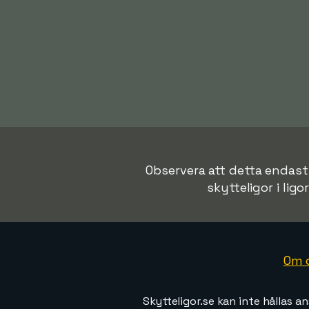
Observera att detta endast ä
skytteligor i ligo
Om 
Skytteligor.se kan inte hållas an