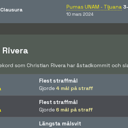
Pumas UNAM - Tijuana
3
Clausura
10 mars 2024
 Rivera
rekord som Christian Rivera har åstadkommit och slag
Flest straffmål
Gjorde
4 mål på straff
a
Flest straffmål
Gjorde
6 mål på straff
a
Längsta målsvit