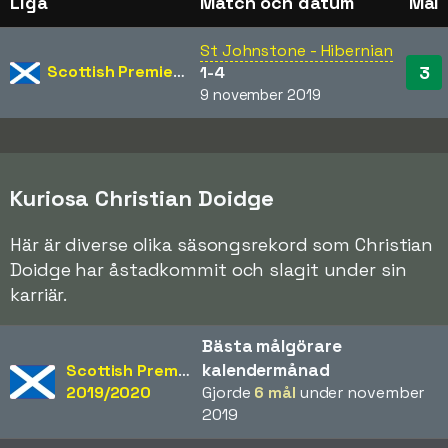
Liga
Match och datum
Mål
St Johnstone - Hibernian
Scottish Premiership
3
1-4
9 november 2019
Kuriosa Christian Doidge
Här är diverse olika säsongsrekord som Christian
Doidge har åstadkommit och slagit under sin
karriär.
Bästa målgörare
kalendermånad
Scottish Premiership
2019/2020
Gjorde
6 mål
under november
2019