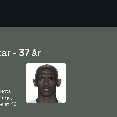
r - 37 år
t
etta
janga,
pelat 49