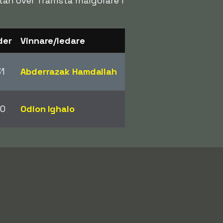
istan över främsta målgörare i
der
Vinnare/ledare
31
Abderrazak Hamdallah
30
Odion Ighalo