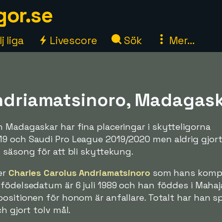
gor.se
j liga
Livescore
Sök
Mer...
ndriamatsinoro, Madagaska
 Madagaskar har fina placeringar i skytteligorna
9 och Saudi Pro League 2019/2020 men aldrig gjor
 säsong för att bli skyttekung.
er
Charles Carolus Andriamatsinoro
som hans kompl
 födelsedatum är 6 juli 1989 och han föddes i Maha
ositionen för honom är anfallare. Totalt har han s
h gjort tolv mål.