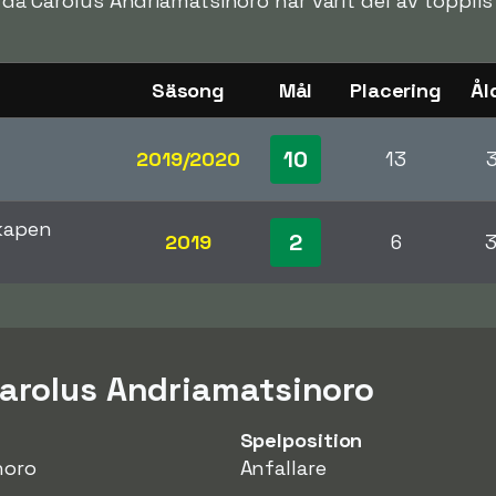
en då Carolus Andriamatsinoro har varit del av toppl
Säsong
Mål
Placering
Ål
10
2019/2020
13
kapen
2
2019
6
arolus Andriamatsinoro
Spelposition
noro
Anfallare