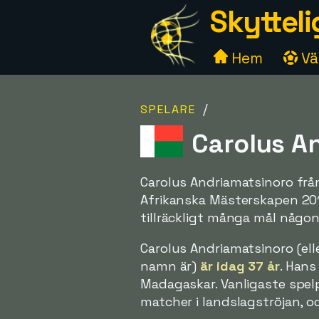
Skytteli
Hem
Väl
/
SPELARE
Carolus A
Carolus Andriamatsinoro från
Afrikanska Mästerskapen 201
tillräckligt många mål någon
Carolus Andriamatsinoro (ell
namn är)
är idag 37 år
. Hans
Madagaskar. Vanligaste spelp
matcher i landslagströjan, oc