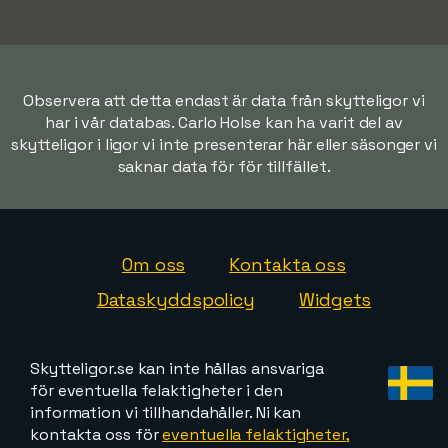
Observera att detta endast är data från skytteligor vi
har i vår databas. Carlo Holse kan ha varit del av
skytteligor i ligor vi inte presenterar här eller säsonger vi
saknar data för för tillfället.
Om oss
Kontakta oss
Dataskyddspolicy
Widgets
Skytteligor.se kan inte hållas ansvariga
för eventuella felaktigheter i den
information vi tillhandahåller. Ni kan
kontakta oss för
eventuella felaktigheter,