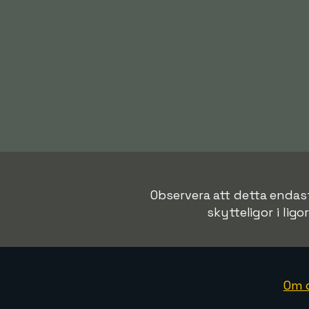
Observera att detta endast 
skytteligor i ligo
Om 