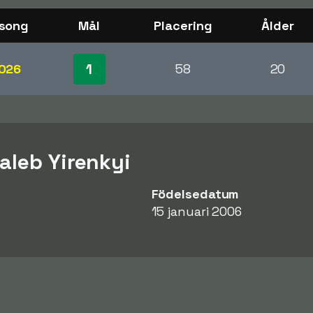
song
Mål
Placering
Ålder
1
026
58
20
aleb Yirenkyi
Födelsedatum
15 januari 2006