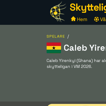
Skytteli
Hem
Väl
/
SPELARE
Caleb Yire
Caleb Yirenkyi (Ghana) har a
skytteligan i VM 2026.