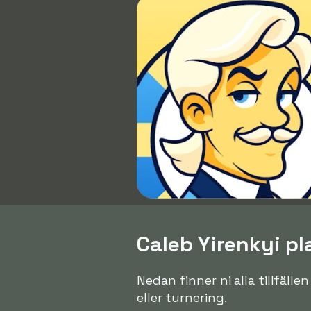
Caleb Yirenkyi pl
Nedan finner ni alla tillfälle
eller turnering.