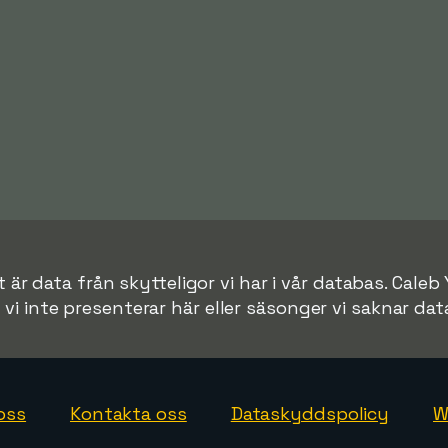
är data från skytteligor vi har i vår databas. Caleb 
r vi inte presenterar här eller säsonger vi saknar data 
oss
Kontakta oss
Dataskyddspolicy
W