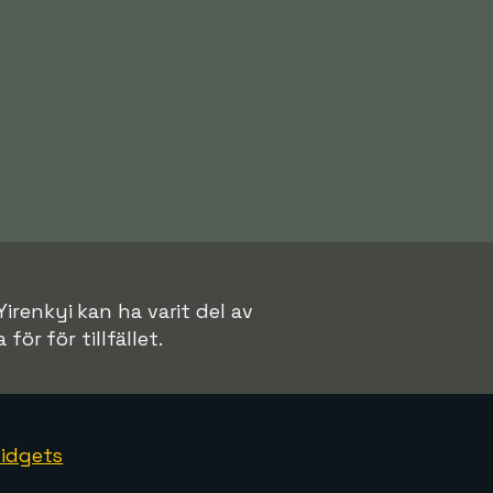
Yirenkyi kan ha varit del av
för för tillfället.
idgets