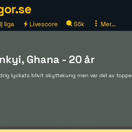
gor.se
j liga
Livescore
Sök
Mer...
nkyi, Ghana - 20 år
ldrig lyckats blivit skyttekung men var del av topp