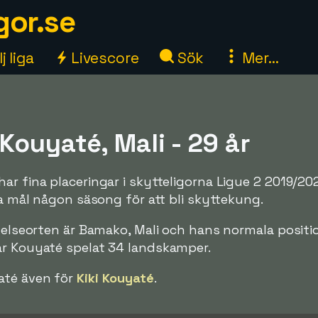
gor.se
j liga
Livescore
Sök
Mer...
ouyaté, Mali - 29 år
ar fina placeringar i skytteligorna Ligue 2 2019/2
ga mål någon säsong för att bli skyttekung.
ödelseorten är Bamako, Mali och hans normala positi
ar Kouyaté spelat 34 landskamper.
até även för
Kiki Kouyaté
.