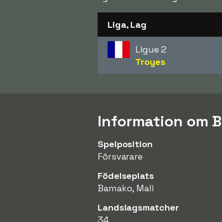
Liga, Lag
Ligue 2
Troyes
Information om 
Spelposition
Försvarare
Födelseplats
Bamako, Mali
Landslagsmatcher
34