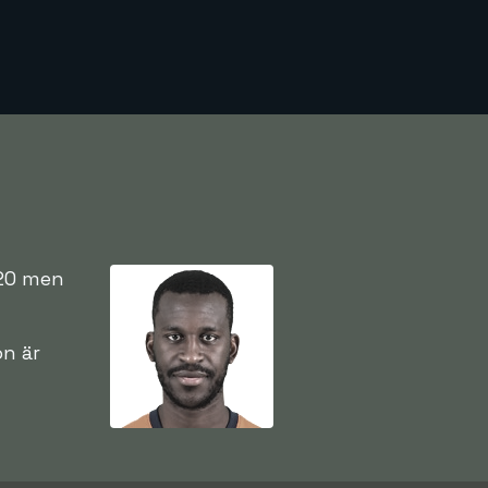
020 men
on är