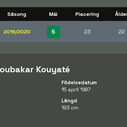
Säsong
Mål
Placering
Ålde
5
2019/2020
23
22
Boubakar Kouyaté
Födelsedatum
15 april 1997
Längd
193 cm