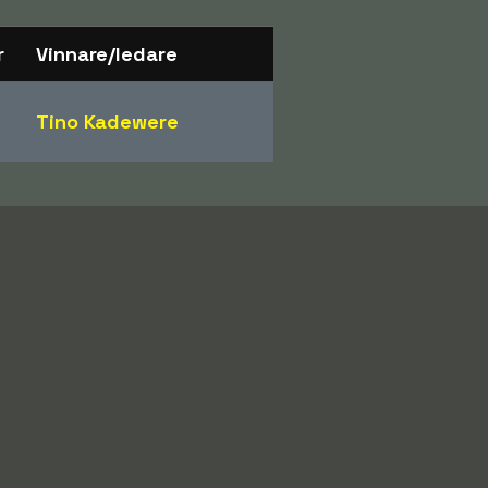
r
Vinnare/ledare
Tino Kadewere