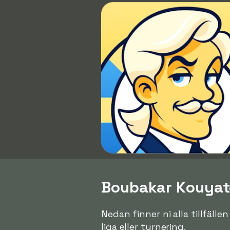
Boubakar Kouyaté
Nedan finner ni alla tillfäll
liga eller turnering.