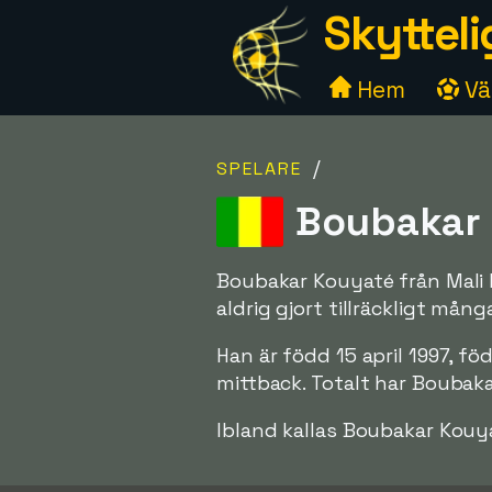
Skytteli
Hem
Väl
/
SPELARE
Boubakar K
Boubakar Kouyaté från Mali h
aldrig gjort tillräckligt mån
Han är född 15 april 1997, f
mittback. Totalt har Boubak
Ibland kallas Boubakar Kouy