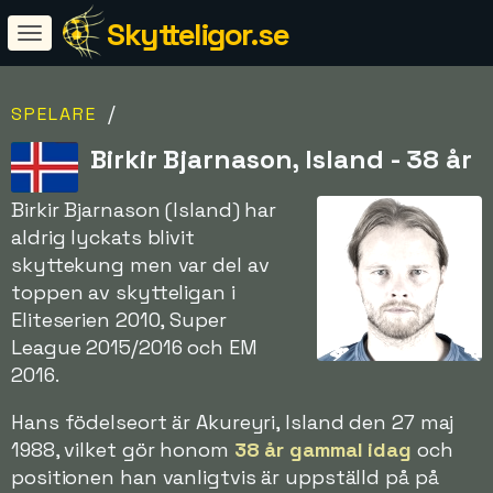
Skytteligor.se
/
SPELARE
Birkir Bjarnason, Island - 38 år
Birkir Bjarnason (Island) har
aldrig lyckats blivit
skyttekung men var del av
toppen av skytteligan i
Eliteserien 2010, Super
League 2015/2016 och EM
2016.
Hans födelseort är Akureyri, Island den 27 maj
1988, vilket gör honom
38 år gammal idag
och
positionen han vanligtvis är uppställd på på