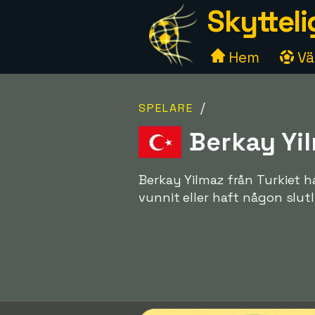
Skytteli
Hem
Väl
/
SPELARE
Berkay Yil
Berkay Yilmaz från Turkiet h
vunnit eller haft någon slutl