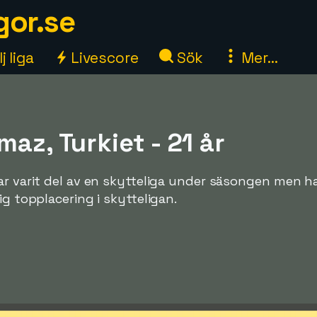
gor.se
j liga
Livescore
Sök
Mer...
maz, Turkiet - 21 år
ar varit del av en skytteliga under säsongen men ha
ig topplacering i skytteligan.