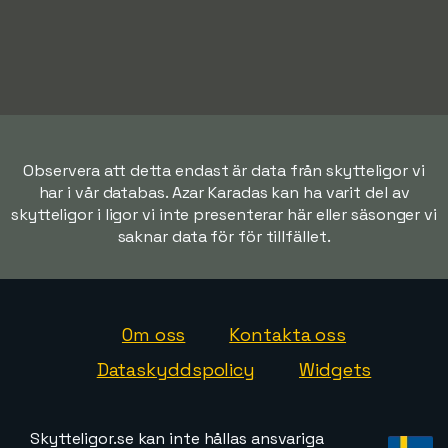
Observera att detta endast är data från skytteligor vi
har i vår databas. Azar Karadas kan ha varit del av
skytteligor i ligor vi inte presenterar här eller säsonger vi
saknar data för för tillfället.
Om oss
Kontakta oss
Dataskyddspolicy
Widgets
Skytteligor.se kan inte hållas ansvariga