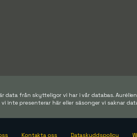
r data från skytteligor vi har i vår databas. Aurélie
r vi inte presenterar här eller säsonger vi saknar data 
oss
Kontakta oss
Dataskyddspolicy
W