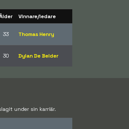
Ålder
Vinnare/ledare
33
Thomas Henry
30
Dylan De Belder
git under sin karriär.