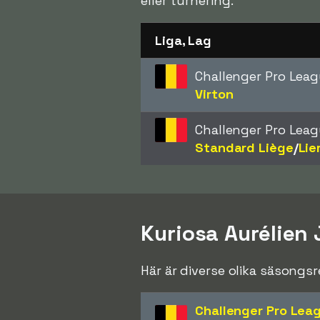
eller turnering.
Liga, Lag
Challenger Pro Lea
Virton
Challenger Pro Lea
Standard Liège
/​
Lie
Kuriosa Aurélien
Här är diverse olika säsongs
Challenger Pro Lea