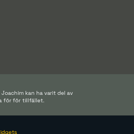
n Joachim kan ha varit del av
för för tillfället.
idgets