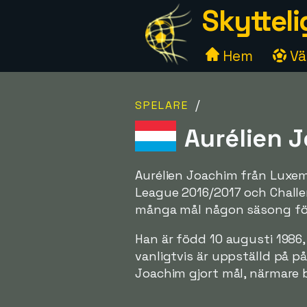
Skytteli
Hem
Väl
/
SPELARE
Aurélien 
Aurélien Joachim från Luxemb
League 2016/2017 och Challen
många mål någon säsong för 
Han är född 10 augusti 1986,
vanligtvis är uppställd på på
Joachim gjort mål, närmare 