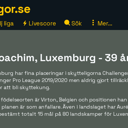
gor.se
j liga
Livescore
Sök
Mer...
Joachim, Luxemburg - 39 å
urg har fina placeringar i skytteligorna Challenge
ger Pro League 2019/2020 men aldrig gjort tillräck
att bli skyttekung.
 födelseorten är Virton, Belgien och positionen han
 planen är som anfallare. Även i landslaget har Auré
bestämt totalt 15 mål på 80 landskamper för Luxe