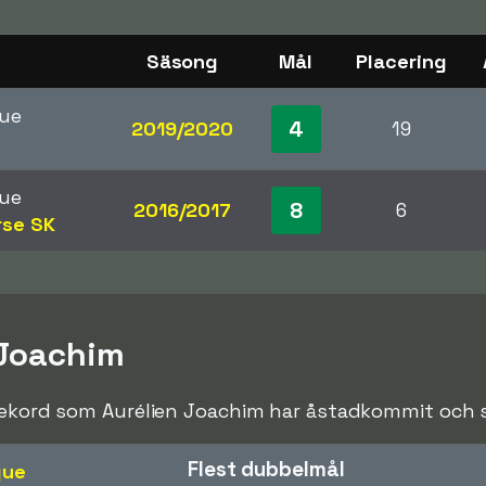
Säsong
Mål
Placering
gue
4
2019/2020
19
gue
8
2016/2017
6
rse SK
 Joachim
rekord som Aurélien Joachim har åstadkommit och sla
Flest dubbelmål
gue