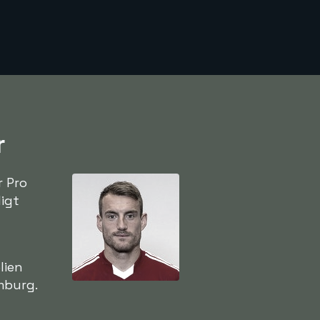
r
r Pro
ligt
lien
mburg.