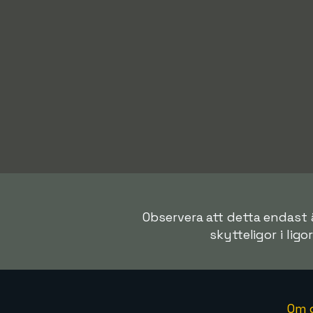
Observera att detta endast ä
skytteligor i ligo
Om 