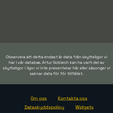
Observera att detta endast är data från skytteligor vi
har i vår databas. Artur Sobiech kan ha varit del av
skytteligor i ligor vi inte presenterar här eller säsonger vi
saknar data för för tillfället.
Om oss
Kontakta oss
Dataskyddspolicy
Widgets