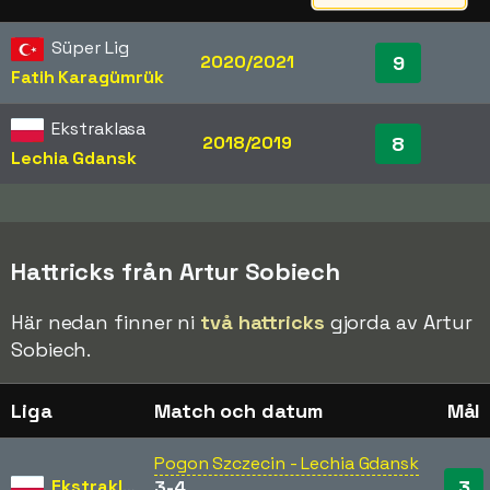
Süper Lig
2020/2021
9
Fatih Karagümrük
Ekstraklasa
2018/2019
8
Lechia Gdansk
Hattricks från Artur Sobiech
Här nedan finner ni
två hattricks
gjorda av Artur
Sobiech.
Liga
Match och datum
Mål
Pogon Szczecin - Lechia Gdansk
Ekstraklasa
3
3-4