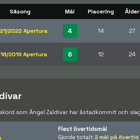
Säsong
Mål
Placering
Ålder
4
21/2022 Apertura
14
27
6
18/2019 Apertura
12
24
dívar
rekord som Ángel Zaldívar har åstadkommit och slagi
Flest övertidsmål
Gjorde totalt
2 mål på övertid
a