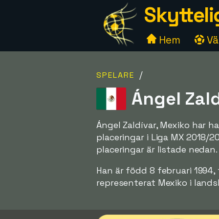
Skytteli
Hem
Väl
/
SPELARE
Ángel Zald
Ángel Zaldívar, Mexiko har h
placeringar i Liga MX 2018/2
placeringar är listade nedan.
Han är född 8 februari 1994, 
representerat Mexiko i lands