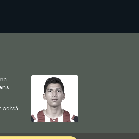
tna
hans
r också