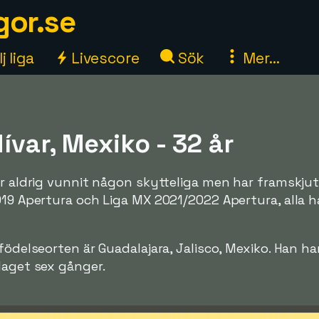
gor.se
j liga
Livescore
Sök
Mer...
ívar, Mexiko - 32 år
ar aldrig vunnit någon skytteliga men har framskju
019 Apertura och Liga MX 2021/2022 Apertura, alla 
födelseorten är Guadalajara, Jalisco, Mexiko. Han ha
laget sex gånger.