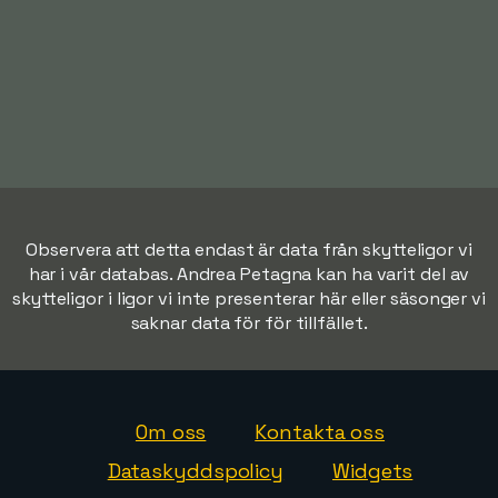
Observera att detta endast är data från skytteligor vi
har i vår databas. Andrea Petagna kan ha varit del av
skytteligor i ligor vi inte presenterar här eller säsonger vi
saknar data för för tillfället.
Om oss
Kontakta oss
Dataskyddspolicy
Widgets