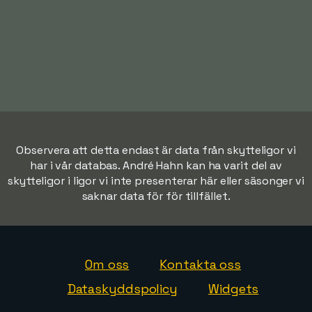
Observera att detta endast är data från skytteligor vi
har i vår databas. André Hahn kan ha varit del av
skytteligor i ligor vi inte presenterar här eller säsonger vi
saknar data för för tillfället.
Om oss
Kontakta oss
Dataskyddspolicy
Widgets