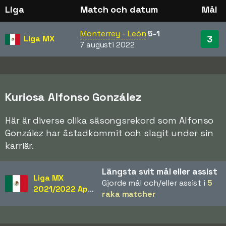
Liga
Match och datum
Mål
Monterrey - León
5-1
Liga MX
3
7 augusti 2022
Kuriosa Alfonso González
Här är diverse olika säsongsrekord som Alfonso
González har åstadkommit och slagit under sin
karriär.
Längsta svit mål eller assist
Liga MX
Gjorde mål och/eller assist i
5
2021/2022 Apertura
raka matcher