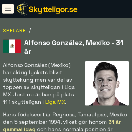
Skytteligor.se
/
SPELARE
Alfonso González, Mexiko - 31
år
Alfonso González (Mexiko)
har aldrig lyckats blivit
skyttekung men var del av
toppen av skytteligan i Liga
MX. Just nu är han på plats
11 i skytteligan i
Liga MX
.
Hans födelseort är Reynosa, Tamaulipas, Mexiko
den 5 september 1994, vilket gör honom
31 år
gammal idag
och hans normala position är