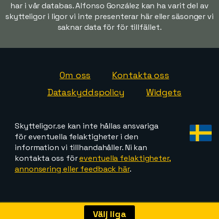
har i vår databas. Alfonso González kan ha varit del av
skytteligor i ligor vi inte presenterar här eller säsonger vi
saknar data för för tillfället.
Om oss
Kontakta oss
Dataskyddspolicy
Widgets
Skytteligor.se kan inte hållas ansvariga
för eventuella felaktigheter i den
information vi tillhandahåller. Ni kan
kontakta oss för
eventuella felaktigheter,
annonsering eller feedback här
.
Välj liga