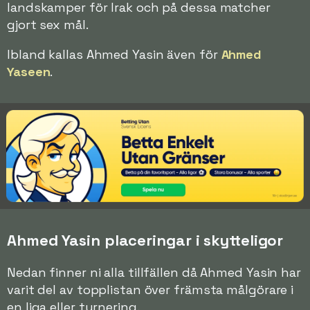
landskamper för Irak och på dessa matcher
gjort sex mål.
Ibland kallas Ahmed Yasin även för
Ahmed
Yaseen
.
Ahmed Yasin placeringar i skytteligor
Nedan finner ni alla tillfällen då Ahmed Yasin har
varit del av topplistan över främsta målgörare i
en liga eller turnering.