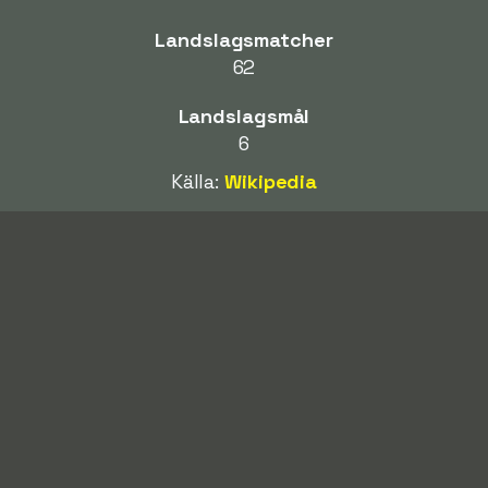
Landslagsmatcher
62
Landslagsmål
6
Källa:
Wikipedia