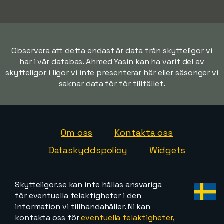
Observera att detta endast är data från skytteligor vi
har i vår databas. Ahmed Yasin kan ha varit del av
skytteligor i ligor vi inte presenterar här eller säsonger vi
saknar data för för tillfället.
Om oss
Kontakta oss
Dataskyddspolicy
Widgets
Skytteligor.se kan inte hållas ansvariga
för eventuella felaktigheter i den
information vi tillhandahåller. Ni kan
kontakta oss för
eventuella felaktigheter,