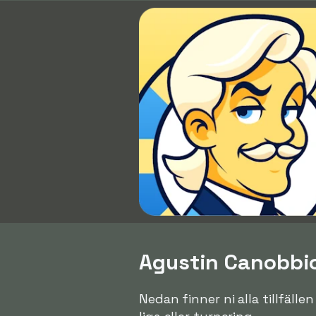
Agustin Canobbio 
Nedan finner ni alla tillfäll