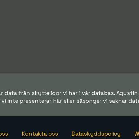
r data från skytteligor vi har i vår databas. Agustin
r vi inte presenterar här eller säsonger vi saknar data 
oss
Kontakta oss
Dataskyddspolicy
W