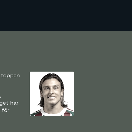
v toppen
,
aget har
 för