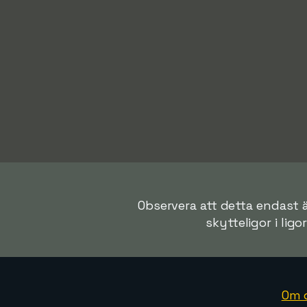
Observera att detta endast ä
skytteligor i ligo
Om 