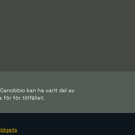
 Canobbio kan ha varit del av
för för tillfället.
idgets