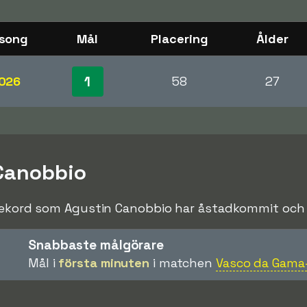
song
Mål
Placering
Ålder
1
026
58
27
 Canobbio
rekord som Agustin Canobbio har åstadkommit och sl
Snabbaste målgörare
Mål i
första minuten
i matchen
Vasco da Gama