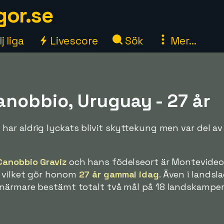
gor.se
j liga
Livescore
Sök
Mer...
anobbio, Uruguay - 27 år
har aldrig lyckats blivit skyttekung men var del a
Canobbio Graviz
och hans födelseort är Montevideo
 vilket gör honom
27 år gammal idag
. Även i landsl
 närmare bestämt totalt två mål på 18 landskamper