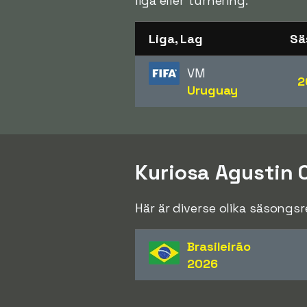
liga eller turnering.
Liga, Lag
Sä
VM
2
Uruguay
Kuriosa Agustin
Här är diverse olika säsongs
Brasileirão
2026