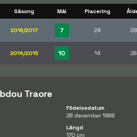
Säsong
Mål
Placering
Åld
7
2016/2017
24
28
10
2014/2015
14
26
bdou Traore
Födelsedatum
28 december 1988
Längd
170 cm