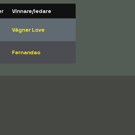
er
Vinnare/ledare
Vágner Love
Fernandao