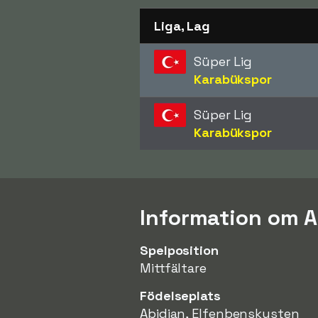
Liga, Lag
Süper Lig
Karabükspor
Süper Lig
Karabükspor
Information om A
Spelposition
Mittfältare
Födelseplats
Abidjan, Elfenbenskusten