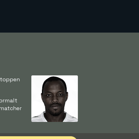
v toppen
normalt
9 matcher