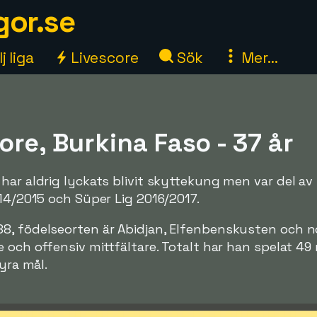
gor.se
j liga
Livescore
Sök
Mer...
re, Burkina Faso - 37 år
har aldrig lyckats blivit skyttekung men var del a
014/2015 och Süper Lig 2016/2017.
8, födelseorten är Abidjan, Elfenbenskusten och 
e och offensiv mittfältare. Totalt har han spelat 4
fyra mål.