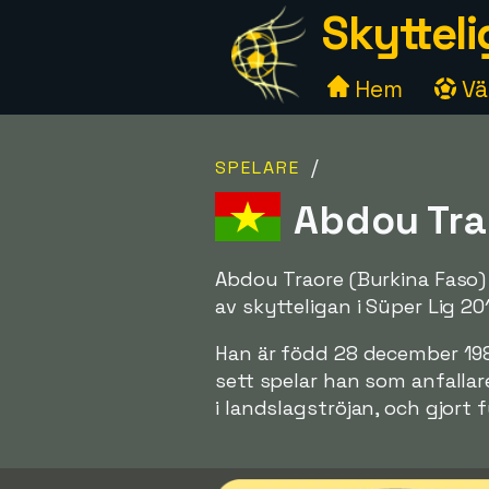
Skytteli
Hem
Väl
/
SPELARE
Abdou Trao
Abdou Traore (Burkina Faso) 
av skytteligan i Süper Lig 2
Han är född 28 december 198
sett spelar han som anfallar
i landslagströjan, och gjort 