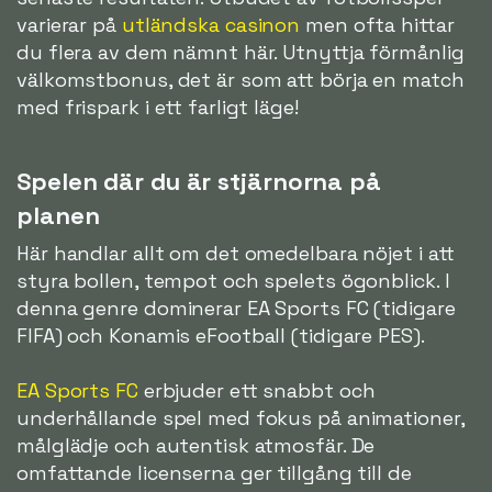
varierar på
utländska casinon
men ofta hittar
du flera av dem nämnt här. Utnyttja förmånlig
välkomstbonus, det är som att börja en match
med frispark i ett farligt läge!
Spelen där du är stjärnorna på
planen
Här handlar allt om det omedelbara nöjet i att
styra bollen, tempot och spelets ögonblick. I
denna genre dominerar EA Sports FC (tidigare
FIFA) och Konamis eFootball (tidigare PES).
EA Sports FC
erbjuder ett snabbt och
underhållande spel med fokus på animationer,
målglädje och autentisk atmosfär. De
omfattande licenserna ger tillgång till de