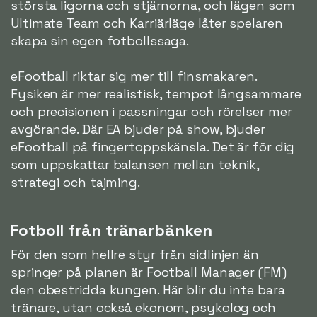
största ligorna och stjärnorna, och lägen som
Ultimate Team och Karriärläge låter spelaren
skapa sin egen fotbollssaga.
eFootball riktar sig mer till finsmakaren.
Fysiken är mer realistisk, tempot långsammare
och precisionen i passningar och rörelser mer
avgörande. Där EA bjuder på show, bjuder
eFootball på fingertoppskänsla. Det är för dig
som uppskattar balansen mellan teknik,
strategi och tajming.
Fotboll från tränarbänken
För den som hellre styr från sidlinjen än
springer på planen är Football Manager (FM)
den obestridda kungen. Här blir du inte bara
tränare, utan också ekonom, psykolog och