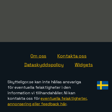
Om oss
Kontakta oss
Dataskyddspolicy
Widgets
Skytteligor.se kan inte hållas ansvariga
för eventuella felaktigheter i den
information vi tillhandahåller. Ni kan
kontakta oss för
eventuella felaktigheter,
annonsering eller feedback här
.