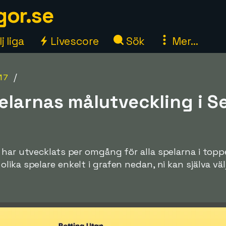
gor.se
j liga
Livescore
Sök
Mer...
/
17
larnas målutveckling i Se
 har utvecklats per omgång för alla spelarna i topp
ka spelare enkelt i grafen nedan, ni kan själva välja