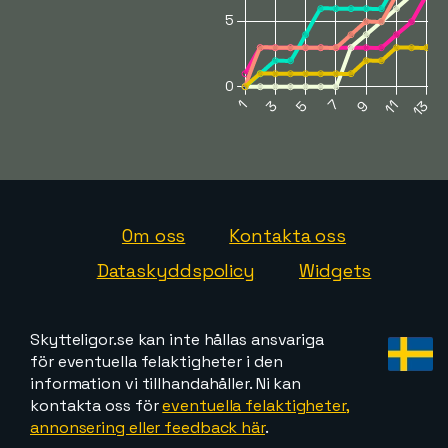
Om oss
Kontakta oss
Dataskyddspolicy
Widgets
Skytteligor.se kan inte hållas ansvariga
för eventuella felaktigheter i den
information vi tillhandahåller. Ni kan
kontakta oss för
eventuella felaktigheter,
annonsering eller feedback här
.