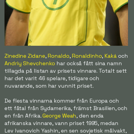
Zinedine Zidane
,
Ronaldo
,
Ronaldinho
,
Kaká
och
Andriy Shevchenko
har också fått sina namn
tillagda på listan av prisets vinnare. Totalt sett
har det varit 46 spelare, tidigare och
nuvarande, som har vunnit priset.
De flesta vinnarna kommer från Europa och
ett fåtal från Sydamerika, främst Brasilien, och
en från Afrika.
George Weah
, den enda
afrikanska vinnare, vann priset 1995, medan
Lev Ivanovich Yashin, en sen sovjetisk målvakt,