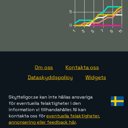
Om oss
Kontakta oss
Dataskyddspolicy
Widgets
Skytteligor.se kan inte hållas ansvariga
för eventuella felaktigheter i den
information vi tillhandahåller. Ni kan
kontakta oss för
eventuella felaktigheter,
annonsering eller feedback här
.