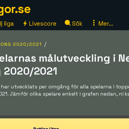
gor.se
j liga
Livescore
Sök
Mer...
/
ONG 2020/2021
elarnas målutveckling i N
g 2020/2021
 har utvecklats per omgång för alla spelarna i top
 Jämför olika spelare enkelt i grafen nedan, ni kan 