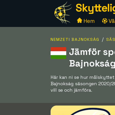
Skytteli
Hem
Väl
/
NEMZETI BAJNOKSÁG
SÄS
Jämför sp
Bajnoksá
Här kan ni se hur målskyttet
Bajnokság säsongen 2020/2021.
vill se och jämföra.