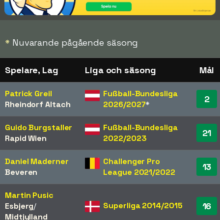
*
Nuvarande pågående säsong
Spelare, Lag
Liga och säsong
Mål
Patrick Greil
Fußball-Bundesliga
2
Rheindorf Altach
2026/2027
*
Guido Burgstaller
Fußball-Bundesliga
21
Rapid Wien
2022/2023
Daniel Maderner
Challenger Pro
13
Beveren
League 2021/2022
Martin Pusic
Superliga 2014/2015
16
Esbjerg
/​
Midtjylland