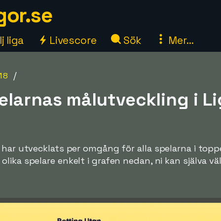
gor.se
j liga
Livescore
Sök
Mer...
/
18
elarnas målutveckling i Li
 har utvecklats per omgång för alla spelarna i topp
ka spelare enkelt i grafen nedan, ni kan själva välja