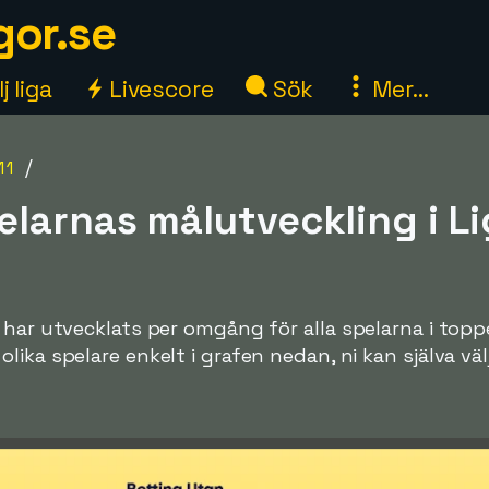
gor.se
j liga
Livescore
Sök
Mer...
/
11
elarnas målutveckling i Li
 har utvecklats per omgång för alla spelarna i topp
ka spelare enkelt i grafen nedan, ni kan själva välja