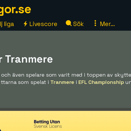
gor.se
j liga
Livescore
Sök
Mer...
r Tranmere
och även spelare som varit med i toppen av skyttel
yttarna som spelat i
Tranmere
i
EFL Championship
un