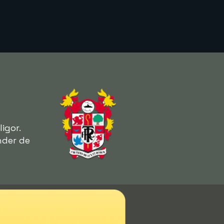
igor.
der de