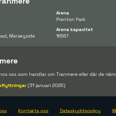
Tranmere
Arena
Prenton Park
Arena kapacitet
ead, Merseyside
16567
nmere
e hos oss som handlar om Tranmere eller där de näm
flyttningar
(31 januari 2025)
oss
Kontakta oss
Dataskyddspolicy
W