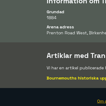
Information om 
Grundad
1884
Arena adress
Prenton Road West, Birkenh
Artiklar med Tra
Vi har en artikel publicerad
Bournemouths historiska upp
Om 