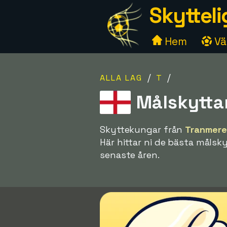
Skytteli
Hem
Väl
/
/
ALLA LAG
T
Målskytta
Skyttekungar från
Tranmere
Här hittar ni de bästa målsk
senaste åren.