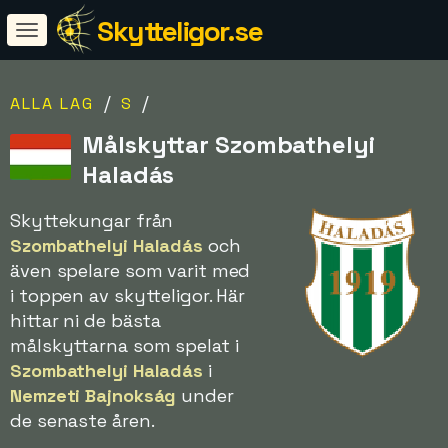
Skytteligor.se
/
/
ALLA LAG
S
Målskyttar Szombathelyi
Haladás
Skyttekungar från
Szombathelyi Haladás
och
även spelare som varit med
i toppen av skytteligor. Här
hittar ni de bästa
målskyttarna som spelat i
Szombathelyi Haladás
i
Nemzeti Bajnokság
under
de senaste åren.