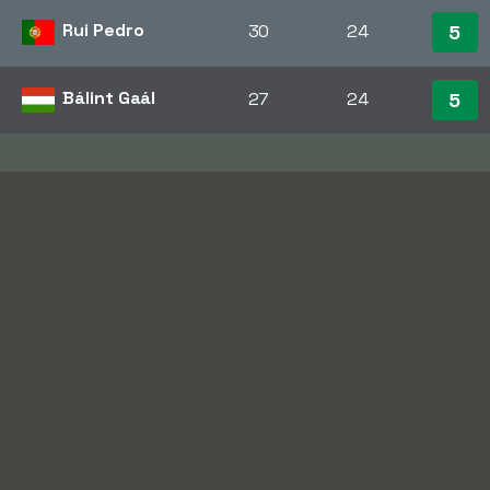
Rui Pedro
30
24
5
Bálint Gaál
27
24
5