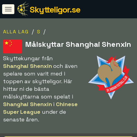
Skytteligor.se
/
/
ALLA LAG
S
Målskyttar Shanghai Shenxin
Skyttekungar från
Shanghai Shenxin
och även
spelare som varit med i
toppen av skytteligor. Här
hittar ni de bästa
målskyttarna som spelat i
Shanghai Shenxin
i
Chinese
Super League
under de
senaste åren.