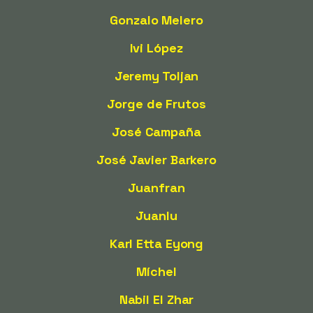
Gonzalo Melero
Ivi López
Jeremy Toljan
Jorge de Frutos
José Campaña
José Javier Barkero
Juanfran
Juanlu
Karl Etta Eyong
Míchel
Nabil El Zhar