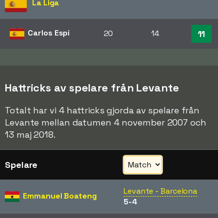
La Liga
Carlos Espí
20
14
11
Hattricks av spelare från Levante
Totalt har vi 4 hattricks gjorda av spelare från
Levante mellan datumen 4 november 2007 och
13 maj 2018.
Spelare
Levante - Barcelona
Emmanuel Boateng
5-4