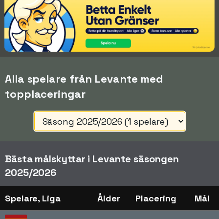
Alla spelare från Levante med
topplaceringar
Bästa målskyttar i Levante säsongen
2025/2026
Spelare, Liga
Ålder
Placering
Mål