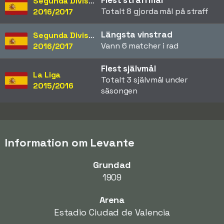
Flest straffmål
Segunda División
Totalt 8 gjorda mål på straff
2016/2017
Längsta vinstrad
Segunda División
Vann 6 matcher i rad
2016/2017
Flest självmål
La Liga
Totalt 3 självmål under
2015/2016
säsongen
Information om Levante
Grundad
1909
Arena
Estadio Ciudad de Valencia