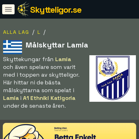
Skytteligor.se
/
/
ALLA LAG
L
Målskyttar Lamia
Skyttekungar från
Lamia
och även spelare som varit
med i toppen av skytteligor.
Här hittar ni de bästa
målskyttarna som spelat i
Lamia
i
A1 Ethniki Katigoria
under de senaste åren.