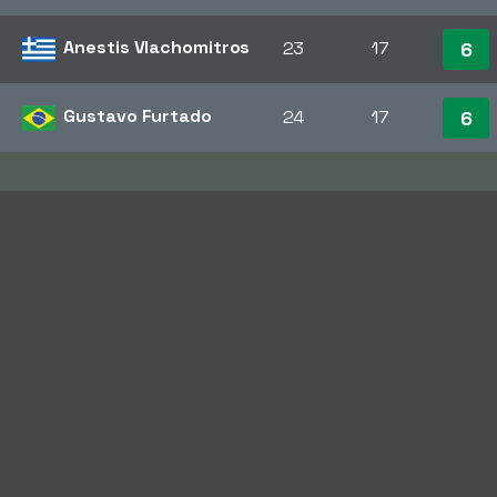
Anestis Vlachomitros
23
17
6
Gustavo Furtado
24
17
6