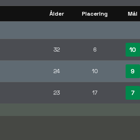
Ålder
Placering
Mål
10
32
6
9
24
10
7
23
17