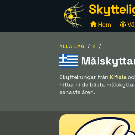
Skytteli
Hem
Väl
/
/
ALLA LAG
K
Målskyttar
Skyttekungar från
Kifisia
och
hittar ni de bästa målskytta
senaste åren.