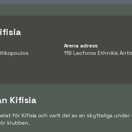
fisia
Arena adress
ritikopoulos
118 Leoforos Ethnikis Anti
n Kifisia
pelat för Kifisia och varit del av en skytteliga und
för klubben.