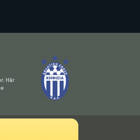
r. Här
de