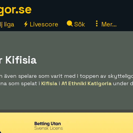
gor.se
j liga
Livescore
Sök
Mer...
 Kifisia
 även spelare som varit med i toppen av skytteligo
rna som spelat i
Kifisia
i
A1 Ethniki Katigoria
under 