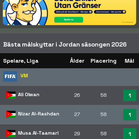
Bästa målskyttar i Jordan säsongen 2026
Spelare, Liga
Ålder
Placering
Mål
VM
Ali Olwan
26
58
1
Nizar Al-Rashdan
27
58
1
Musa Al-Taamari
29
58
1