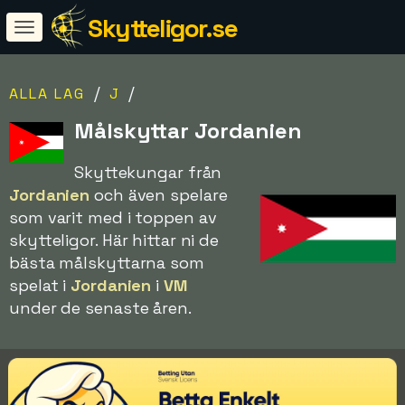
Skytteligor.se
/
/
ALLA LAG
J
Målskyttar Jordanien
Skyttekungar från
Jordanien
och även spelare
som varit med i toppen av
skytteligor. Här hittar ni de
bästa målskyttarna som
spelat i
Jordanien
i
VM
under de senaste åren.