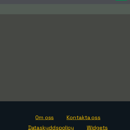
Om oss
Kontakta oss
Dataskyddspolicy
Widgets