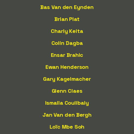
Bas Van den Eynden
Brian Plat
Charly Keita
Colin Dagba
Ensar Brahic
Ewan Henderson
Gary Kagelmacher
Glenn Claes
Ismaila Coulibaly
Jan Van den Bergh
Loïc Mbe Soh