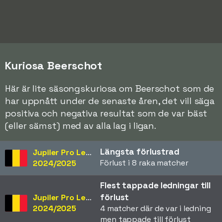
Kuriosa Beerschot
Här är lite säsongskuriosa om Beerschot som de
har uppnått under de senaste åren, det vill säga
positiva och negativa resultat som de var bäst
(eller sämst) med av alla lag i ligan.
Längsta förlustrad
Jupiler Pro League
Förlust i 8 raka matcher
2024/2025
Flest tappade ledningar till
förlust
Jupiler Pro League
2024/2025
4 matcher där de var i ledning
men tappade till förlust