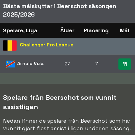
Bästa målskyttar i Beerschot säsongen
2025/2026
Spelare, Liga
Ålder
Placering
Mål
Challenger Pro League
Arnold Vula
27
7
11
Spelare från Beerschot som vunnit
assistligan
Nedan finner de spelare från Beerschot som har
vunnit gjort flest assist i ligan under en säsong.