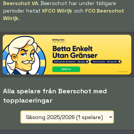
Beerschot VA
. Beerschot har under tidigare
perioder hetat
KFCO Wilrijk
och
FCO Beerschot
Wilrijk
.
Alla spelare från Beerschot med
topplaceringar