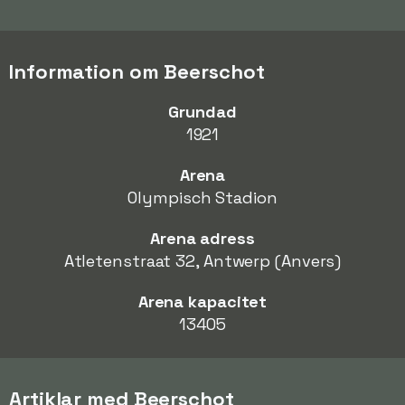
Information om Beerschot
Grundad
1921
Arena
Olympisch Stadion
Arena adress
Atletenstraat 32, Antwerp (Anvers)
Arena kapacitet
13405
Artiklar med Beerschot