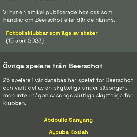
Vi har en artikel publicerade hos oss som
handlar om Beerschot eller där de nämns.
Fotbollsklubbar som ägs av stater
(15 april 2023)
Övriga spelare från Beerschot
25 spelare i vår databas har spelat för Beerschot
och varit del av en skytteliga under säsongen,
men inte i någon säsongs slutliga skytteliga för
klubben.
Abdoulie Sanyang
Ayouba Kosiah