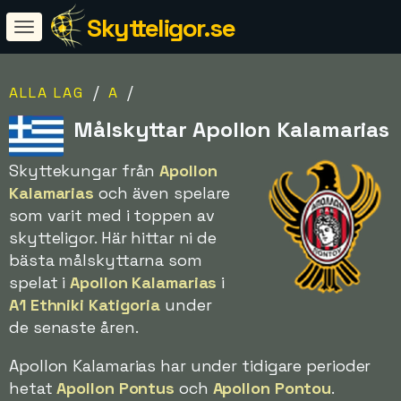
Skytteligor.se
/
/
ALLA LAG
A
Målskyttar Apollon Kalamarias
Skyttekungar från
Apollon
Kalamarias
och även spelare
som varit med i toppen av
skytteligor. Här hittar ni de
bästa målskyttarna som
spelat i
Apollon Kalamarias
i
A1 Ethniki Katigoria
under
de senaste åren.
Apollon Kalamarias har under tidigare perioder
hetat
Apollon Pontus
och
Apollon Pontou
.