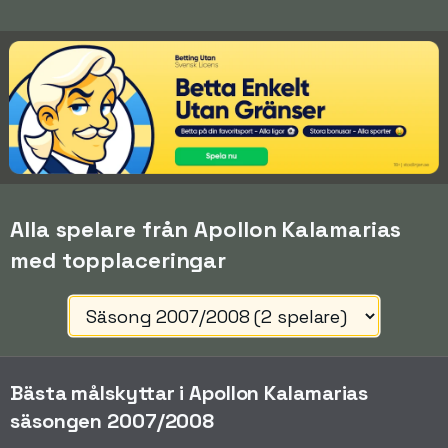
Alla spelare från Apollon Kalamarias
med topplaceringar
Bästa målskyttar i Apollon Kalamarias
säsongen 2007/2008