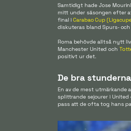
Samtidigt hade Jose Mourinh
mitt under säsongen efter at
final i
Carabao Cup (Ligacup
diskuteras bland Spurs- och 
Roma behövde alltså nytt li
Manchester United och
Tot
positivt ur det.
De bra stundern
En av de mest utmärkande as
splittrande sejourer i Unite
pass att de ofta tog hans pa