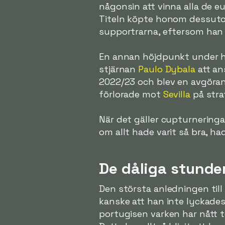
någonsin att vinna alla de 
Titeln köpte honom dessutom
supportrarna, eftersom han 
En annan höjdpunkt under h
stjärnan
Paulo Dybala
att an
2022/23 och blev en avgörand
förlorade mot
Sevilla
på straf
När det gäller cupturneringa
om allt hade varit så bra, ha
De dåliga stunde
Den största anledningen till
kanske att han inte lyckades
portugisen varken har nått to