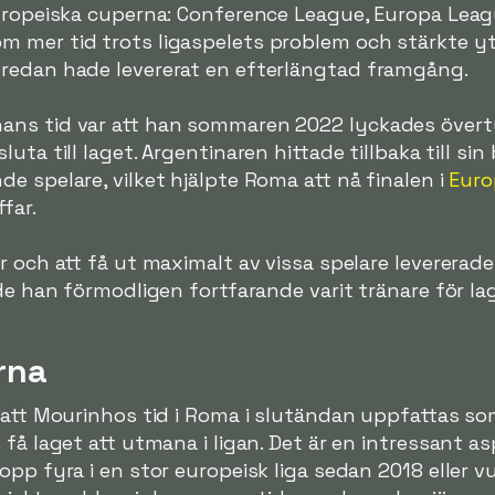
europeiska cuperna: Conference League, Europa Lea
 mer tid trots ligaspelets problem och stärkte y
redan hade levererat en efterlängtad framgång.
ans tid var att han sommaren 2022 lyckades övert
sluta till laget. Argentinaren hittade tillbaka till 
e spelare, vilket hjälpte Roma att nå finalen i
Euro
far.
r och att få ut maximalt av vissa spelare leverera
de han förmodligen fortfarande varit tränare för la
rna
 att Mourinhos tid i Roma i slutändan uppfattas so
 få laget att utmana i ligan. Det är en intressant a
pp fyra i en stor europeisk liga sedan 2018 eller vu