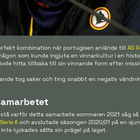
rfekt kombination när portugisen anlände till
AS 
någon som kunde ingjuta en vinnarkultur i en hist
de hitta tillbaka till sin vinnande form efter missl
ande tog saker och ting snabbt en negativ vändni
samarbetet
förstå varför detta samarbete sommaren 2021 såg så
Serie A
och avslutade säsongen 2020/21 på en sjun
nte lyckades sätta sin prägel på laget.