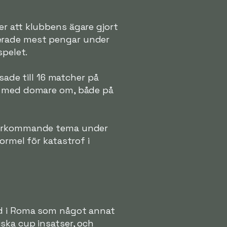
r att klubbens ägare gjort
derade mest pengar under
spelet.
sade till 16 matcher på
ka med domare om, både på
återkommande tema under
ormel för katastrof i
id i Roma som något annat
ska cup insatser, och