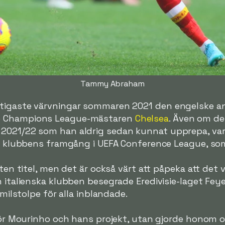
Tammy Abraham
ktigaste värvningar sommaren 2021 den engelske a
e Champions League-mästaren
Chelsea
. Även om de
 2021/22 som han aldrig sedan kunnat upprepa, va
för klubbens framgång i UEFA Conference League, so
iten titel, men det är också värt att påpeka att det
n italienska klubben besegrade Eredivisie-laget Fey
 milstolpe för alla inblandade.
 för Mourinho och hans projekt, utan gjorde honom o