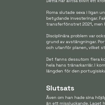
Detta har alltså blivit ett kr
Roma slutade sexa i ligan un
betydande investeringar. F
transferfönstret 2021, men l
Disciplinära problem var ocks
grund av avstängningar. Por
och utanför planen, vilket stä
Det fanns dessutom flera k
hela hans tränarkarriär. I k
längden för den portugisisk
Slutsats
Även om han hade sina höjdp
än ett misslyckande. Laget h