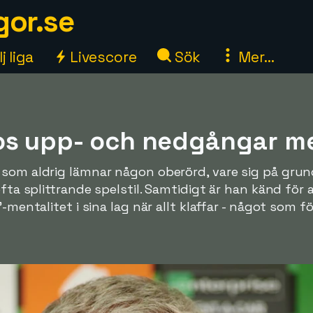
gor.se
j liga
Livescore
Sök
Mer...
os upp- och nedgångar m
som aldrig lämnar någon oberörd, vare sig på grund
ofta splittrande spelstil. Samtidigt är han känd för a
"-mentalitet i sina lag när allt klaffar - något som f