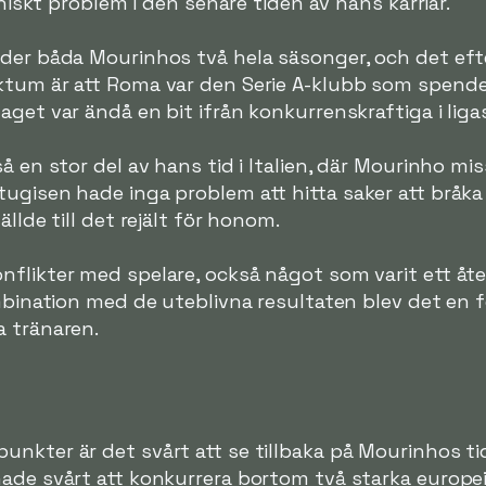
oniskt problem i den senare tiden av hans karriär.
der båda Mourinhos två hela säsonger, och det efte
aktum är att Roma var den Serie A-klubb som spen
aget var ändå en bit ifrån konkurrenskraftiga i liga
å en stor del av hans tid i Italien, där Mourinho mis
tugisen hade inga problem att hitta saker att brå
llde till det rejält för honom.
onflikter med spelare, också något som varit ett 
ombination med de uteblivna resultaten blev det en f
a tränaren.
unkter är det svårt att se tillbaka på Mourinhos t
ade svårt att konkurrera bortom två starka europei