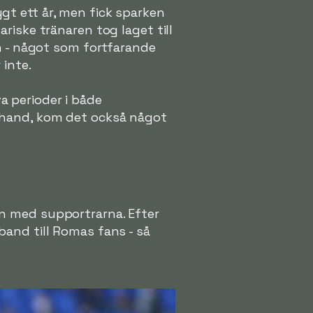
t ett år, men fick sparken
riske tränaren tog laget till
n - något som fortfarande
 inte.
 perioder i både
erhand, kom det också något
n med supportrarna. Efter
and till Romas fans - så