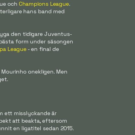
gue och
Champions League
.
tterligare hans band med
yga den tidigare Juventus-
sin bästa form under säsongen
pa League
- en final de
de Mourinho onekligen. Men
get.
m ett misslyckande är
spekt att beakta, eftersom
nnit en ligatitel sedan 2015.