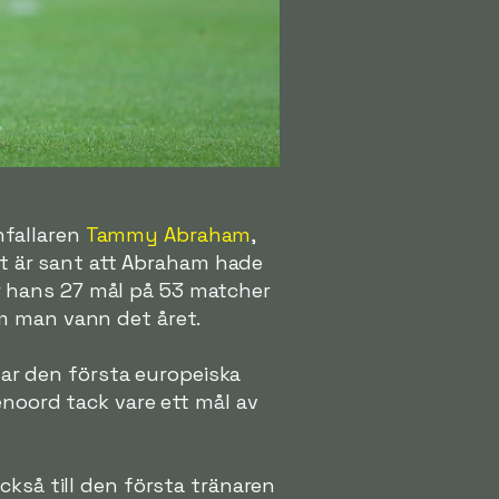
nfallaren
Tammy Abraham
,
t är sant att Abraham hade
r hans 27 mål på 53 matcher
m man vann det året.
 var den första europeiska
enoord tack vare ett mål av
ckså till den första tränaren