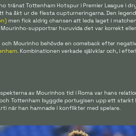
o tränat Tottenham Hotspur i Premier League i dryg
t ha åkt ur de flesta cupturneringarna. Den legenda
en)
men fick aldrig chansen att leda laget i matche
Mourinho-supportrar huruvida det var korrekt eller
v och Mourinho behövde en comeback efter negativa
tenham
. Kombinationen verkade självklar och, i eft
a
pekterna av Mourinhos tid i Roma var hans relatio
d och Tottenham byggde portugisen upp ett starkt b
rti när han hamnade i konflikter med spelare.