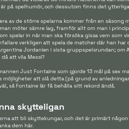
är på spelhumör, och dessutom finns det ytterligar
lera av de större spelarna kommer från en säsong
man möter sämre lag, framför allt om man i princip 
om spelar in när man ska försöka gissa vem som vinn
allare verkligen att spela de matcher där han har 
Argentina Jordanien i sista gruppspelsrundan; om A
då att vila Messi?
mannen Just Fontaine som gjorde 13 mål på sex matc
e möjligheter att slå detta (på grund av anledning
l, så Fontaine lär få behålla sitt rekord ändå.
inna skytteligan
terna att bli skyttekungar, och det är primärt någon
ranka dem här.