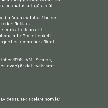
e en match att göra mål i.
 med många matcher i benen
redan är klara
er skytteligan är till
chans att göra ett enkelt
rgentina redan har säkrat
her 1958 i VM i Sverige,
arna ovan) är det tveksamt
 av dessa sex spelare som lär