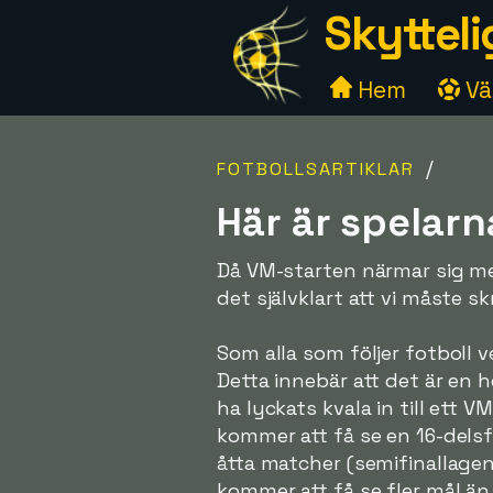
Skytteli
Hem
Väl
/
FOTBOLLSARTIKLAR
Här är spelarn
Då VM-starten närmar sig me
det självklart att vi måste s
Som alla som följer fotboll v
Detta innebär att det är en h
ha lyckats kvala in till ett
kommer att få se en 16-delsf
åtta matcher (semifinallagen 
kommer att få se fler mål än