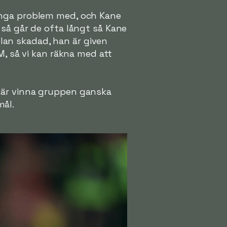
inga problem med, och Kane
 så går de ofta långt så Kane
an skadad, han är given
M, så vi kan räkna med att
lär vinna gruppen ganska
mål.