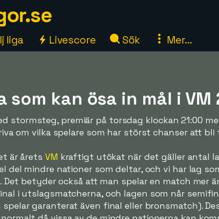
gor.se
j liga
Livescore
Sök
Mer...
a som kan ösa in mål i VM
d stormsteg, premiär på torsdag klockan 21:00 mel
kriva om vilka spelare som har störst chanser att bl
et är årets
VM
kraftigt utökat när det gäller antal lag
el del mindre nationer som deltar, och vi har lag so
 VM. Det betyder också att man spelar en match mer ä
inal i utslagsmatcherna, och lagen som når semifin
spelar garanterat även final eller bronsmatch). Des
 normalt då vissa av de mindre nationerna kan komm