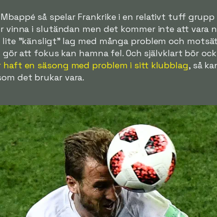
Mbappé så spelar Frankrike i en relativt tuff grup
ör vinna i slutändan men det kommer inte att vara 
t lite "känsligt" lag med många problem och motsä
ket gör att fokus kan hamna fel. Och självklart bör 
r haft en säsong med problem i sitt klubblag
, så k
som det brukar vara.