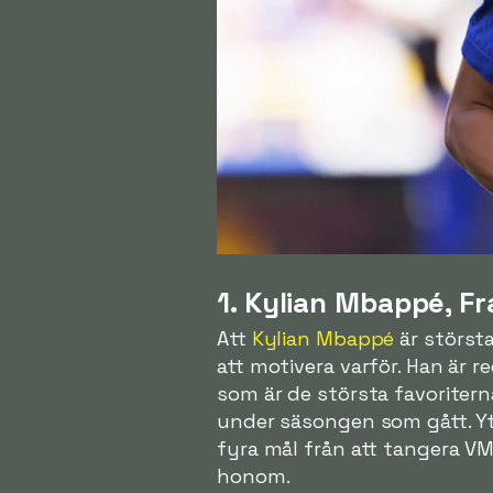
1. Kylian Mbappé, Fr
Att
Kylian Mbappé
är största
att motivera varför. Han är 
som är de största favoriter
under säsongen som gått. Ytt
fyra mål från att tangera V
honom.