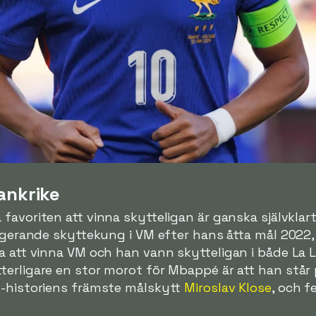
ankrike
 favoriten att vinna skytteligan är ganska självklart,
regerande skyttekung i VM efter hans åtta mål 2022, 
na att vinna VM och han vann skytteligan i både La
erligare en stor morot för Mbappé är att han står 
M-historiens främste målskytt
Miroslav Klose
, och f