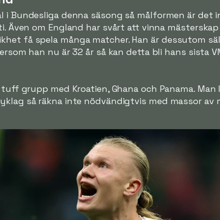
ål i Bundesliga denna säsong så målformen är det 
ti. Även om England har svårt att vinna mästerskap
khet få spela många matcher. Han är dessutom säll
tersom han nu är 32 år så kan detta bli hans sista V
t tuff grupp med Kroatien, Ghana och Panama. Man 
yklag så räkna inte nödvändigtvis med massor av 