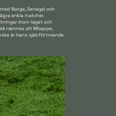
p med Norge, Senegal och
några enkla matcher.
ttningar inom laget och
också nämnas att Mbappé,
anske är hans självförtroende