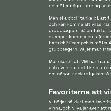
de möter något storlag som 
Man ska dock tänka på att f
och kan komma att vilas när 
gruppsegrare. Så en faktor s
exempel: kommer en stjärnanf
hattrick? Exempelvis möter 
gruppsegern, väljer man inte 
Målrekord i ett VM har frans
och även om det finns störr
om någon spelare lyckas så vä
Favoriterna att v
Vi börjar så klart med favori
vinna, och vi väljer även att 