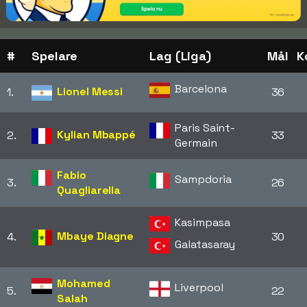
#
Spelare
Lag (Liga)
Mål
K
Barcelona
Lionel Messi
1.
36
Paris Saint-
Kylian Mbappé
2.
33
Germain
Fabio
Sampdoria
3.
26
Quagliarella
Kasimpasa
Mbaye Diagne
4.
30
Galatasaray
Mohamed
Liverpool
5.
22
Salah