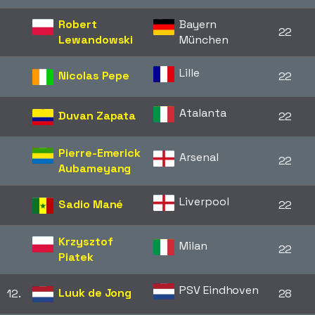
Robert
Bayern
22
Lewandowski
München
Lille
Nicolas Pepe
22
Atalanta
Duvan Zapata
22
Pierre-Emerick
Arsenal
22
Aubameyang
Liverpool
Sadio Mané
22
Krzysztof
Milan
22
Piatek
PSV Eindhoven
Luuk de Jong
12.
28