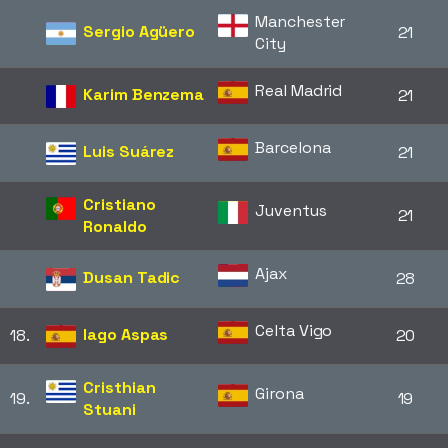
Manchester
Sergio Agüero
21
City
Real Madrid
Karim Benzema
21
Barcelona
Luis Suárez
21
Cristiano
Juventus
21
Ronaldo
Ajax
Dusan Tadic
28
Celta Vigo
Iago Aspas
18.
20
Cristhian
Girona
19.
19
Stuani