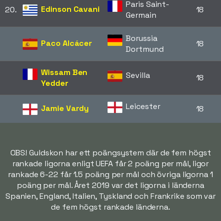
Paris Saint-
Edinson Cavani
20.
18
Germain
Borussia
Paco Alcácer
18
Dortmund
Wissam Ben
Sevilla
18
Yedder
Leicester
Jamie Vardy
18
OBS! Guldskon har ett poängsystem där de fem högst
rankade ligorna enligt UEFA får 2 poäng per mål, ligor
rankade 6-22 får 1.5 poäng per mål och övriga ligorna 1
poäng per mål. Året 2019 var det ligorna i länderna
Spanien, England, Italien, Tyskland och Frankrike som var
de fem högst rankade länderna.